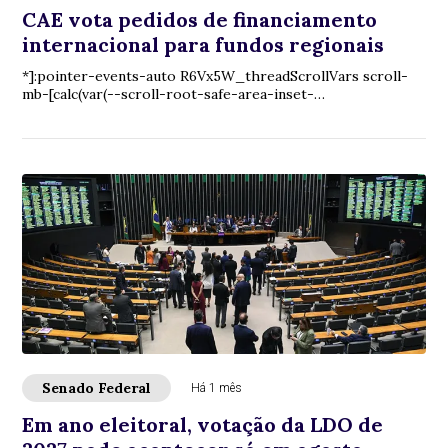
CAE vota pedidos de financiamento
internacional para fundos regionais
*]:pointer-events-auto R6Vx5W_threadScrollVars scroll-
mb-[calc(var(--scroll-root-safe-area-inset-
bottom,0px)+var(--thread-response-height))] scroll...
Senado Federal
Há 1 mês
Em ano eleitoral, votação da LDO de