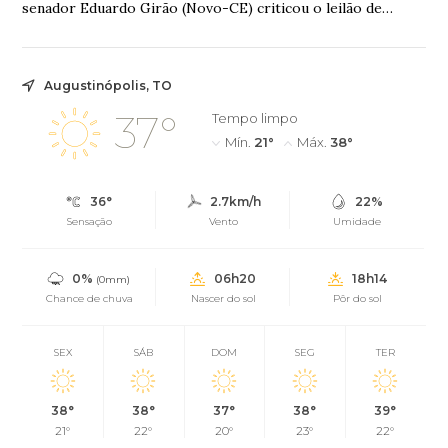
senador Eduardo Girão (Novo-CE) criticou o leilão de
reserva da capacidade do setor elétric...
Augustinópolis, TO
37°
Tempo limpo
Mín.
21°
Máx.
38°
36°
2.7km/h
22%
Sensação
Vento
Umidade
0%
06h20
18h14
(0mm)
Chance de chuva
Nascer do sol
Pôr do sol
SEX
SÁB
DOM
SEG
TER
38°
38°
37°
38°
39°
21°
22°
20°
23°
22°