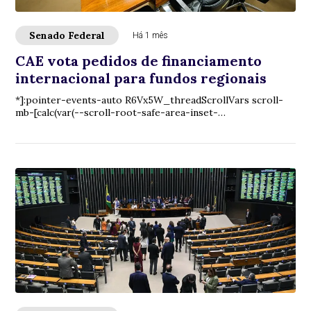
Senado Federal
Há 1 mês
CAE vota pedidos de financiamento
internacional para fundos regionais
*]:pointer-events-auto R6Vx5W_threadScrollVars scroll-
mb-[calc(var(--scroll-root-safe-area-inset-
bottom,0px)+var(--thread-response-height))] scroll...