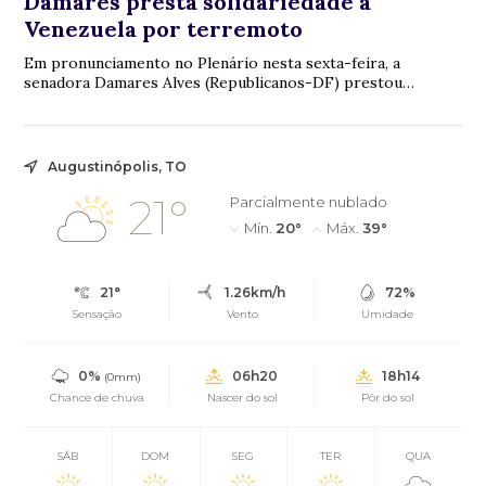
Damares presta solidariedade à
Venezuela por terremoto
Em pronunciamento no Plenário nesta sexta-feira, a
senadora Damares Alves (Republicanos-DF) prestou
solidariedade ao povo da Venezuela, a quem cham...
Augustinópolis, TO
21°
Parcialmente nublado
Mín.
20°
Máx.
39°
21°
1.26km/h
72%
Sensação
Vento
Umidade
0%
06h20
18h14
(0mm)
Chance de chuva
Nascer do sol
Pôr do sol
SÁB
DOM
SEG
TER
QUA