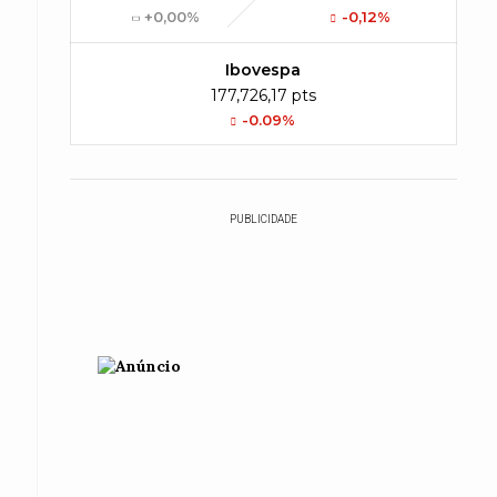
+0,00%
-0,12%
Ibovespa
177,726,17 pts
-0.09%
PUBLICIDADE