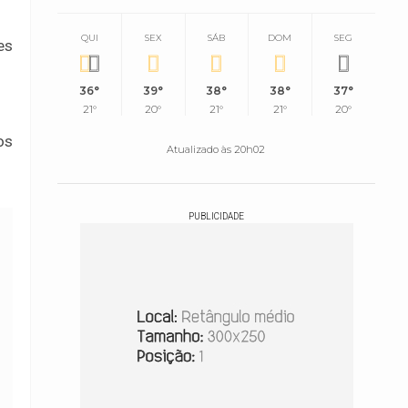
QUI
SEX
SÁB
DOM
SEG
es
36°
39°
38°
38°
37°
21°
20°
21°
21°
20°
os
Atualizado às 20h02
PUBLICIDADE