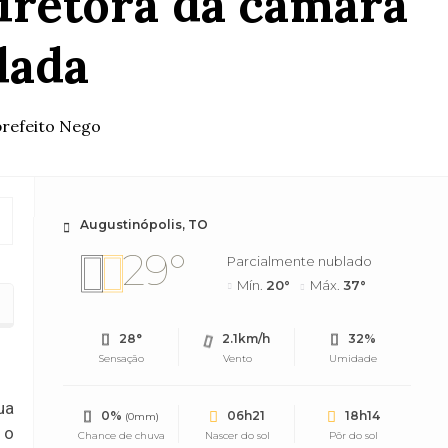
diretora da câmara
dada
prefeito Nego
Augustinópolis, TO
29°
Parcialmente nublado
Mín.
20°
Máx.
37°
28°
2.1km/h
32%
Sensação
Vento
Umidade
ua
0%
06h21
18h14
(0mm)
 o
Chance de chuva
Nascer do sol
Pôr do sol