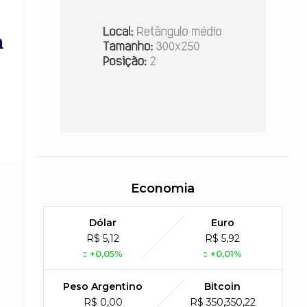
a
Economia
Dólar
Euro
R$ 5,12
R$ 5,92
+0,05%
+0,01%
Peso Argentino
Bitcoin
R$ 0,00
R$ 350,350,22