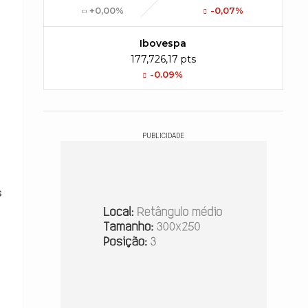
+0,00%
-0,07%
Ibovespa
177,726,17 pts
-0.09%
PUBLICIDADE
s