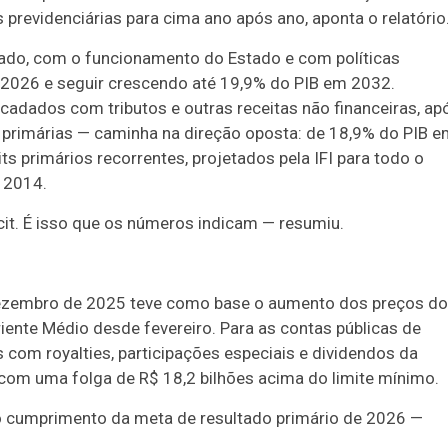
revidenciárias para cima ano após ano, aponta o relatório
tado, com o funcionamento do Estado e com políticas
 2026 e seguir crescendo até 19,9% do PIB em 2032.
recadados com tributos e outras receitas não financeiras, ap
s primárias — caminha na direção oposta: de 18,9% do PIB 
s primários recorrentes, projetados pela IFI para todo o
e 2014.
cit. É isso que os números indicam — resumiu.
dezembro de 2025 teve como base o aumento dos preços do
iente Médio desde fevereiro. Para as contas públicas de
s com royalties, participações especiais e dividendos da
o com uma folga de R$ 18,2 bilhões acima do limite mínimo.
 o cumprimento da meta de resultado primário de 2026 —