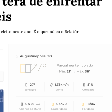
 terá de enfrentar
eis
eleito neste ano. É o que indica o Relatór...
Augustinópolis, TO
27°
Parcialmente nublado
Mín.
21°
Máx.
38°
27°
1.35km/h
51%
Sensação
Vento
Umidade
0%
06h20
18h14
(0mm)
Chance de chuva
Nascer do sol
Pôr do sol