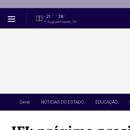
21
38
°C
°C
Augustinópolis, TO
Geral
NOTICIAS DO ESTADO
EDUCAÇÃO