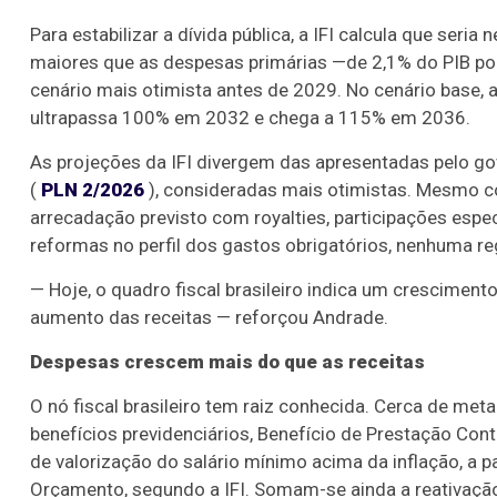
Para estabilizar a dívida pública, a IFI calcula que seri
maiores que as despesas primárias —de 2,1% do PIB por
cenário mais otimista antes de 2029. No cenário base, 
ultrapassa 100% em 2032 e chega a 115% em 2036.
As projeções da IFI divergem das apresentadas pelo go
(
PLN 2/2026
), consideradas mais otimistas. Mesmo c
arrecadação previsto com royalties, participações espec
reformas no perfil dos gastos obrigatórios, nenhuma regr
— Hoje, o quadro fiscal brasileiro indica um crescime
aumento das receitas — reforçou Andrade.
Despesas crescem mais do que as receitas
O nó fiscal brasileiro tem raiz conhecida. Cerca de me
benefícios previdenciários, Benefício de Prestação Co
de valorização do salário mínimo acima da inflação, a p
Orçamento, segundo a IFI. Somam-se ainda a reativação