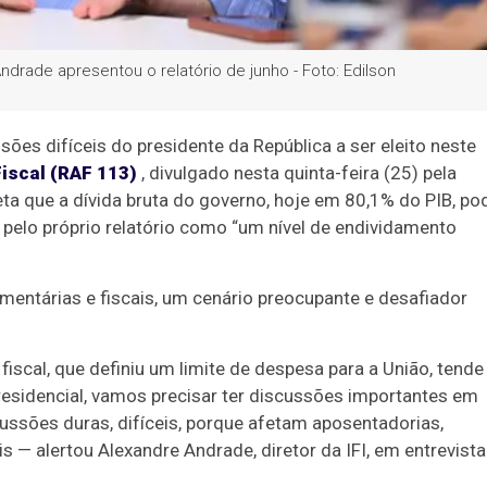
Andrade apresentou o relatório de junho - Foto: Edilson
isões difíceis do presidente da República a ser eleito neste
iscal (RAF 113)
, divulgado nesta quinta-feira (25) pela
eta que a dívida bruta do governo, hoje em 80,1% do PIB, po
elo próprio relatório como “um nível de endividamento
çamentárias e fiscais, um cenário preocupante e desafiador
iscal, que definiu um limite de despesa para a União, tende
residencial, vamos precisar ter discussões importantes em
scussões duras, difíceis, porque afetam aposentadorias,
is — alertou Alexandre Andrade, diretor da IFI, em entrevista