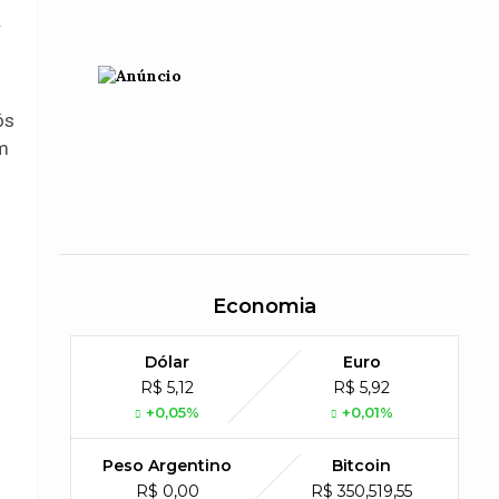
.
ós
em
Economia
Dólar
Euro
R$ 5,12
R$ 5,92
+0,05%
+0,01%
Peso Argentino
Bitcoin
R$ 0,00
R$ 350,519,55