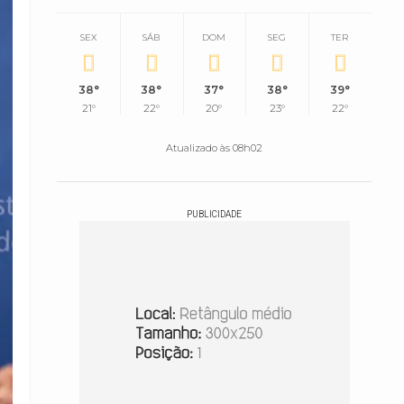
SEX
SÁB
DOM
SEG
TER
38°
38°
37°
38°
39°
21°
22°
20°
23°
22°
Atualizado às 08h02
PUBLICIDADE