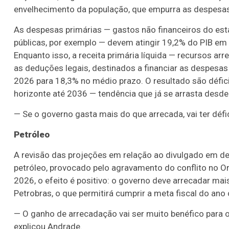
envelhecimento da população, que empurra as despesas p
As despesas primárias — gastos não financeiros do es
públicas, por exemplo — devem atingir 19,2% do PIB em
Enquanto isso, a receita primária líquida — recursos ar
as deduções legais, destinados a financiar as despesa
2026 para 18,3% no médio prazo. O resultado são déficit
horizonte até 2036 — tendência que já se arrasta desd
— Se o governo gasta mais do que arrecada, vai ter défi
Petróleo
A revisão das projeções em relação ao divulgado em 
petróleo, provocado pelo agravamento do conflito no Or
2026, o efeito é positivo: o governo deve arrecadar mai
Petrobras, o que permitirá cumprir a meta fiscal do an
— O ganho de arrecadação vai ser muito benéfico para
explicou Andrade.