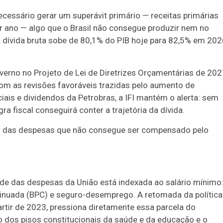
a necessário gerar um superávit primário — receitas primárias
 ano — algo que o Brasil não consegue produzir nem no
a dívida bruta sobe de 80,1% do PIB hoje para 82,5% em 202
verno no Projeto de Lei de Diretrizes Orçamentárias de 20
om as revisões favoráveis trazidas pelo aumento de
iais e dividendos da Petrobras, a IFI mantém o alerta: sem
a fiscal conseguirá conter a trajetória da dívida.
nto das despesas que não consegue ser compensado pelo
tade das despesas da União está indexada ao salário mínimo
ntinuada (BPC) e seguro-desemprego. A retomada da política
artir de 2023, pressiona diretamente essa parcela do
 dos pisos constitucionais da saúde e da educação e o