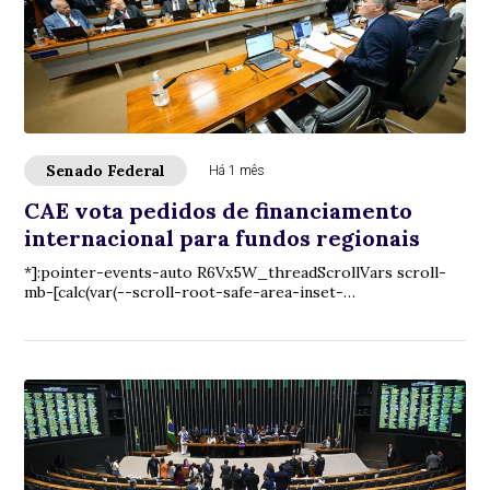
Senado Federal
Há 1 mês
CAE vota pedidos de financiamento
internacional para fundos regionais
*]:pointer-events-auto R6Vx5W_threadScrollVars scroll-
mb-[calc(var(--scroll-root-safe-area-inset-
bottom,0px)+var(--thread-response-height))] scroll...