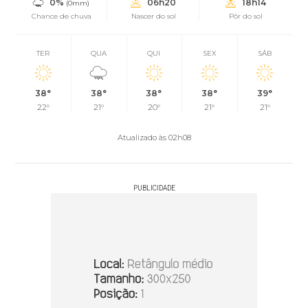
0%
06h20
18h14
(0mm)
Chance de chuva
Nascer do sol
Pôr do sol
TER
QUA
QUI
SEX
SÁB
38°
38°
38°
38°
39°
22°
21°
20°
21°
21°
Atualizado às 02h08
PUBLICIDADE