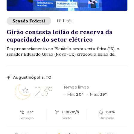
Senado Federal
Há 1 mês
Girão contesta leilão de reserva da
capacidade do setor elétrico
Em pronunciamento no Plenário nesta sexta-feira (26), o
senador Eduardo Girão (Novo-CE) criticou o leilão de
reserva da capacidade do setor elétric...
Augustinópolis, TO
23°
Tempo limpo
Mín.
20°
Máx.
39°
23°
1.98km/h
60%
Sensação
Vento
Umidade