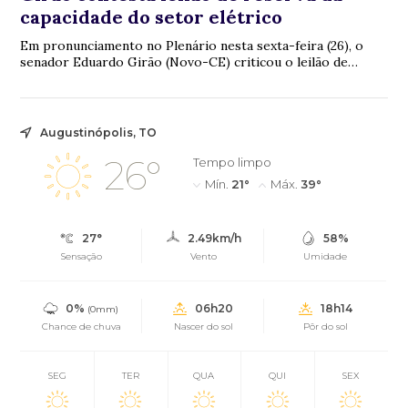
capacidade do setor elétrico
Em pronunciamento no Plenário nesta sexta-feira (26), o
senador Eduardo Girão (Novo-CE) criticou o leilão de
reserva da capacidade do setor elétric...
Augustinópolis, TO
26°
Tempo limpo
Mín.
21°
Máx.
39°
27°
2.49km/h
58%
Sensação
Vento
Umidade
0%
06h20
18h14
(0mm)
Chance de chuva
Nascer do sol
Pôr do sol
SEG
TER
QUA
QUI
SEX