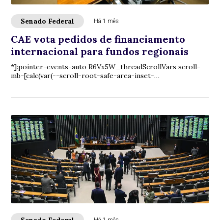
Senado Federal
Há 1 mês
CAE vota pedidos de financiamento
internacional para fundos regionais
*]:pointer-events-auto R6Vx5W_threadScrollVars scroll-
mb-[calc(var(--scroll-root-safe-area-inset-
bottom,0px)+var(--thread-response-height))] scroll...