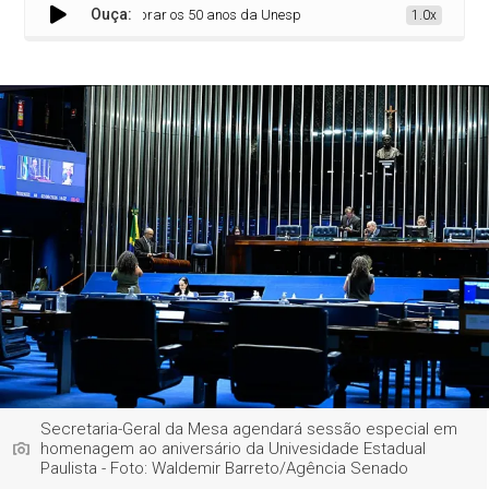
Ouça:
Senado vai celebrar os 50 anos da Unesp
1.0x
Secretaria-Geral da Mesa agendará sessão especial em
homenagem ao aniversário da Univesidade Estadual
Paulista - Foto: Waldemir Barreto/Agência Senado