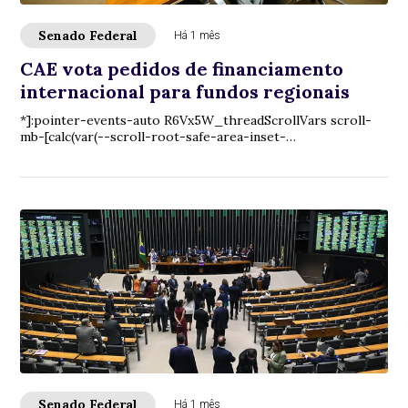
Senado Federal
Há 1 mês
CAE vota pedidos de financiamento
internacional para fundos regionais
*]:pointer-events-auto R6Vx5W_threadScrollVars scroll-
mb-[calc(var(--scroll-root-safe-area-inset-
bottom,0px)+var(--thread-response-height))] scroll...
Senado Federal
Há 1 mês