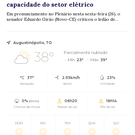
capacidade do setor elétrico
Em pronunciamento no Plenário nesta sexta-feira (26), o
senador Eduardo Girão (Novo-CE) criticou o leilão de
reserva da capacidade do setor elétric...
Augustinópolis, TO
38°
Parcialmente nublado
Mín.
23°
Máx.
39°
37°
2.93km/h
23%
Sensação
Vento
Umidade
0%
06h20
18h14
(0mm)
Chance de chuva
Nascer do sol
Pôr do sol
DOM
SEG
TER
QUA
QUI