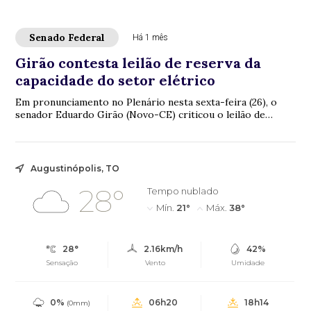
Senado Federal
Há 1 mês
Girão contesta leilão de reserva da
capacidade do setor elétrico
Em pronunciamento no Plenário nesta sexta-feira (26), o
senador Eduardo Girão (Novo-CE) criticou o leilão de
reserva da capacidade do setor elétric...
Augustinópolis, TO
28°
Tempo nublado
Mín.
21°
Máx.
38°
28°
2.16km/h
42%
Sensação
Vento
Umidade
0%
06h20
18h14
(0mm)