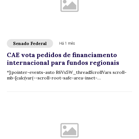
Senado Federal
Há 1 mês
CAE vota pedidos de financiamento
internacional para fundos regionais
*]:pointer-events-auto R6Vx5W_threadScrollVars scroll-
mb-[calc(var(--scroll-root-safe-area-inset-
bottom,0px)+var(--thread-response-height))] scroll...