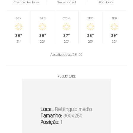
Chance de chuva
Nascer do sol
Pôr do sol
SEX
SÁB
DOM
SEG
TER
38°
38°
37°
38°
39°
21°
22°
20°
23°
22°
Atualizado às 23h02
PUBLICIDADE