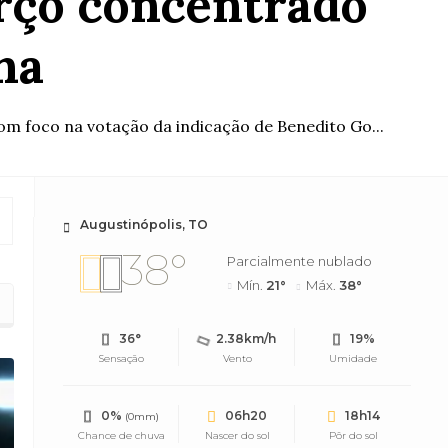
rço concentrado
na
m foco na votação da indicação de Benedito Go...
Augustinópolis, TO
38°
Parcialmente nublado
Mín.
21°
Máx.
38°
36°
2.38km/h
19%
Sensação
Vento
Umidade
0%
06h20
18h14
(0mm)
Chance de chuva
Nascer do sol
Pôr do sol