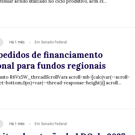
tinuar sendo utilizado no ciclo produtivo, sem el...
Há 1 mês
Em Senado Federal
pedidos de financiamento
onal para fundos regionais
auto R6Vx5W_threadScrollVars scroll-mb-[calc(var(--scroll-
et-bottom,0px)+var(--thread-response-height))] scroll...
Há 1 mês
Em Senado Federal