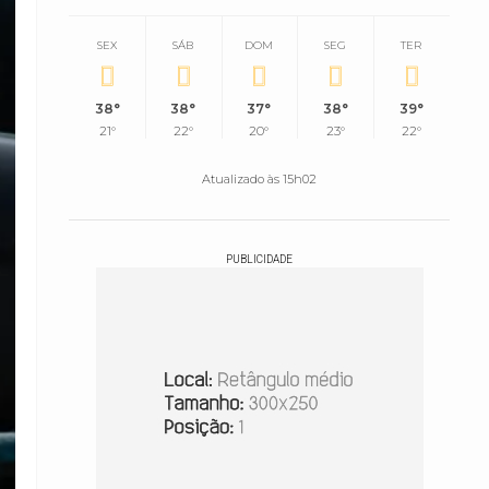
SEX
SÁB
DOM
SEG
TER
38°
38°
37°
38°
39°
21°
22°
20°
23°
22°
Atualizado às 15h02
PUBLICIDADE