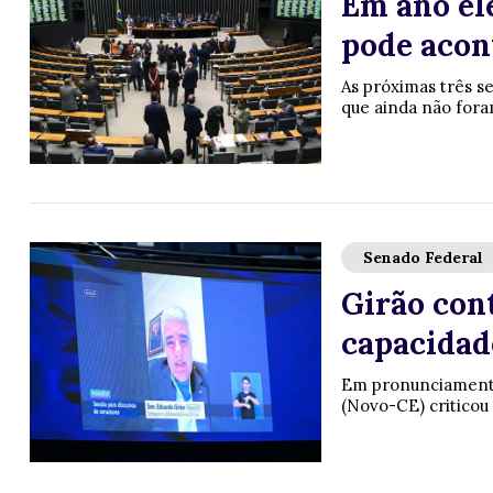
Em ano el
pode acon
As próximas três s
que ainda não foram
Senado Federal
Girão cont
capacidade
Em pronunciamento 
(Novo-CE) criticou 