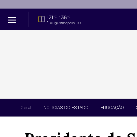
21
38
°C
°C
Augustinópolis, TO
Geral
NOTICIAS DO ESTADO
EDUCAÇÃO