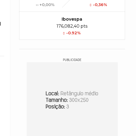
+0,00%
-0,36%
Ibovespa
l
176,082,40 pts
-0.92%
PUBLICIDADE