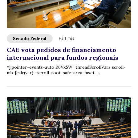
Senado Federal
Há 1 mês
CAE vota pedidos de financiamento
internacional para fundos regionais
*]:pointer-events-auto R6Vx5W_threadScrollVars scroll-
mb-[calc(var(--scroll-root-safe-area-inset-
bottom,0px)+var(--thread-response-height))] scroll...