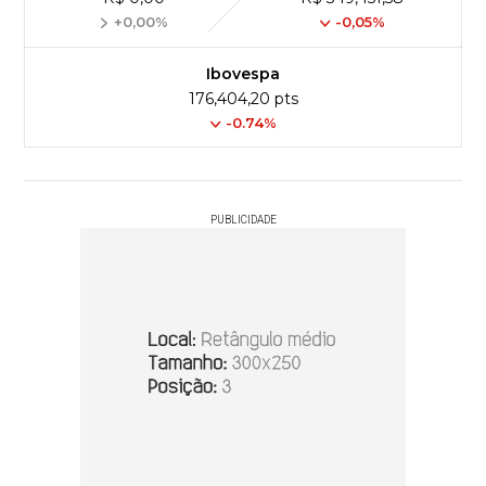
+0,00%
-0,05%
Ibovespa
176,404,20 pts
-0.74%
PUBLICIDADE