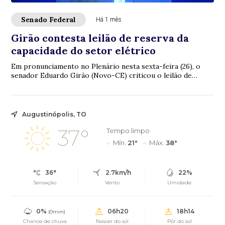
Senado Federal
Há 1 mês
Girão contesta leilão de reserva da
capacidade do setor elétrico
Em pronunciamento no Plenário nesta sexta-feira (26), o
senador Eduardo Girão (Novo-CE) criticou o leilão de
reserva da capacidade do setor elétric...
Augustinópolis, TO
37°
Tempo limpo
Mín.
21°
Máx.
38°
36°
2.7km/h
22%
Sensação
Vento
Umidade
0%
06h20
18h14
(0mm)
Chance de chuva
Nascer do sol
Pôr do sol