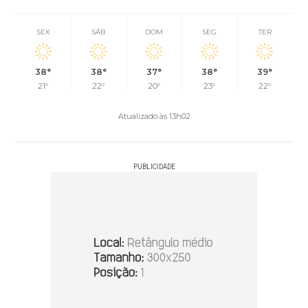
SEX
SÁB
DOM
SEG
TER
38°
38°
37°
38°
39°
21°
22°
20°
23°
22°
Atualizado às 13h02
PUBLICIDADE