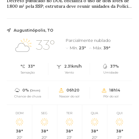
Decreto publicado no DOE oficializa o uso de dois lotes de
1.800 m² pela SSP; estrutura deve reunir unidades da Polícia
Civil que atendem 17 municí...
Augustinópolis, TO
33°
Parcialmente nublado
Mín.
23°
Máx.
39°
33°
2.31km/h
37%
Sensação
Vento
Umidade
0%
06h20
18h14
(0mm)
Chance de chuva
Nascer do sol
Pôr do sol
DOM
SEG
TER
QUA
QUI
38°
38°
38°
38°
38°
20°
20°
23°
20°
21°