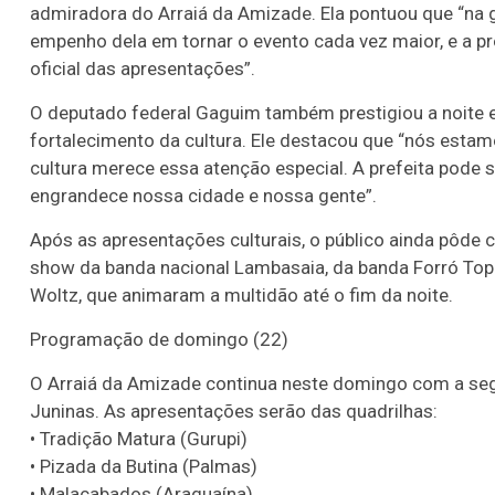
admiradora do Arraiá da Amizade. Ela pontuou que “na g
empenho dela em tornar o evento cada vez maior, e a p
oficial das apresentações”.
O deputado federal Gaguim também prestigiou a noite
fortalecimento da cultura. Ele destacou que “nós esta
cultura merece essa atenção especial. A prefeita pode s
engrandece nossa cidade e nossa gente”.
Após as apresentações culturais, o público ainda pôde
show da banda nacional Lambasaia, da banda Forró Top 1
Woltz, que animaram a multidão até o fim da noite.
Programação de domingo (22)
O Arraiá da Amizade continua neste domingo com a se
Juninas. As apresentações serão das quadrilhas:
• Tradição Matura (Gurupi)
• Pizada da Butina (Palmas)
• Malacabados (Araguaína)