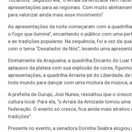
Tocantins. Segundo ela, “o Arraiá da Amizade vem fazen
apresentações para as regionais. Com muito alinhamen
para valorizar ainda mais esse movimento”.
As apresentações da noite começaram com a quadrilha E
o fogo que ilumina”, encantando o público com uma per
e as tradições populares. Na sequência, foi a vez da qu
com o tema “Desatador de Nós”, levando uma apresent
Diretamente de Araguaína, a quadrilha Encanto do Luar t
aplausos da plateia com sua explosão de cores, figurin
apresentações, a quadrilha Arrasta-pé do Liberdade, de
todo mundo para dançar com uma mistura de música, ale
A prefeita de Gurupi, Josi Nunes, ressaltou que o cresc
cultura local. Para ela, “o Arraiá da Amizade tomou uma
federação. O evento só cresce, fica ainda mais atrativ
tradições”.
Presente no evento, a senadora Dorinha Seabra elogiou 