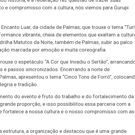
do história, e a federação fez questão de trazer suas
to e compromisso com a cultura, nós viemos para Gurupi
ncanto Luar, da cidade de Palmas, que trouxe o tema “Turi
formance vibrante, cheia de elementos que exaltam a cultur
adrilha Matutos da Noite, também de Palmas, subir ao palco
ação marcada por emoção e muita coreografia.
rouxe o espetáculo “A Cor que Invadiu o Sertão”, arrancand
os e passos sincronizados. Encerrando a noite de
 Palmas, apresentou o tema “Cinco Tons de Forró”, colocan
gria e tradição.
imento do evento é fruto do trabalho e do fortalecimento da
 grande proporção, e isso possibilitou essa parceria com a
o e fortalece a nossa cultura e o nosso compromisso com as
a estrutura, a organização e destacou que é uma grande