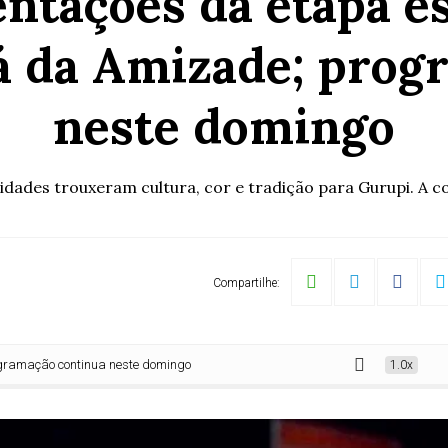
entações da etapa e
iá da Amizade; prog
neste domingo
idades trouxeram cultura, cor e tradição para Gurupi. A c
Compartilhe:
ontinua neste domingo
1.0x