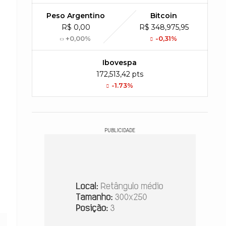
Peso Argentino
Bitcoin
R$ 0,00
R$ 348,975,95
+0,00%
-0,31%
Ibovespa
172,513,42 pts
-1.73%
PUBLICIDADE