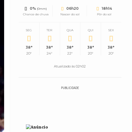
0%
06h20
18h14
(0mm)
Chance de chuva
Nascer do sol
Pôr do sol
SEG
TER
QUA
QUI
SEX
38°
38°
38°
38°
38°
20°
24°
22°
20°
20°
Atualizado às 02h02
PUBLICIDADE