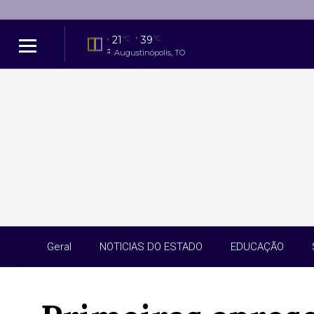
21
39
°C
°C
Augustinópolis, TO
Geral
NOTICIAS DO ESTADO
EDUCAÇÃO