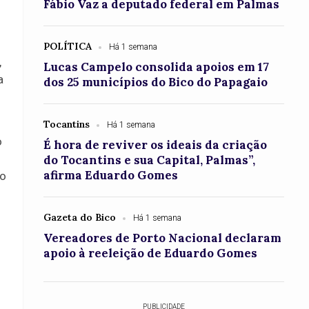
Fábio Vaz a deputado federal em Palmas
POLÍTICA
Há 1 semana
,
Lucas Campelo consolida apoios em 17
a
dos 25 municípios do Bico do Papagaio
Tocantins
Há 1 semana
o
É hora de reviver os ideais da criação
do Tocantins e sua Capital, Palmas”,
afirma Eduardo Gomes
do
Gazeta do Bico
Há 1 semana
Vereadores de Porto Nacional declaram
apoio à reeleição de Eduardo Gomes
PUBLICIDADE