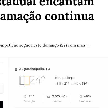
stadual encantam
ramação continua
ompetição segue neste domingo (22) com mais ...
Augustinópolis, TO
24°
Tempo limpo
Mín.
21°
Máx.
39°
24°
2.07km/h
48%
Sensação
Vento
Umidade