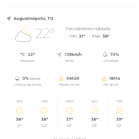
Augustinópolis, TO
22°
Parcialmente nublado
Mín.
21°
Máx.
38°
22°
1.59km/h
70%
Sensação
Vento
Umidade
0%
06h20
18h14
(0mm)
Chance de chuva
Nascer do sol
Pôr do sol
SEX
SÁB
DOM
SEG
TER
38°
38°
37°
38°
39°
21°
22°
20°
23°
22°