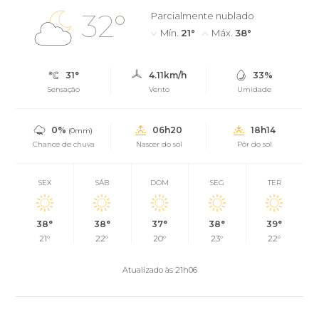
32°
Parcialmente nublado
Mín.
21°
Máx.
38°
31°
4.11km/h
33%
Sensação
Vento
Umidade
0%
06h20
18h14
(0mm)
Chance de chuva
Nascer do sol
Pôr do sol
SEX
SÁB
DOM
SEG
TER
38°
38°
37°
38°
39°
21°
22°
20°
23°
22°
Atualizado às 21h06