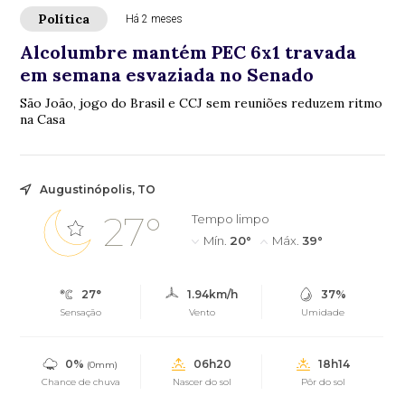
Política
Há 2 meses
Alcolumbre mantém PEC 6x1 travada
em semana esvaziada no Senado
São João, jogo do Brasil e CCJ sem reuniões reduzem ritmo
na Casa
Augustinópolis, TO
27°
Tempo limpo
Mín.
20°
Máx.
39°
27°
1.94km/h
37%
Sensação
Vento
Umidade
0%
06h20
18h14
(0mm)
Chance de chuva
Nascer do sol
Pôr do sol