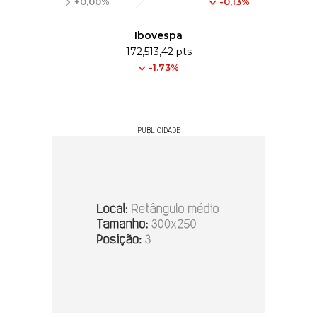
+0,00%
-0,13%
Ibovespa
172,513,42 pts
-1.73%
PUBLICIDADE