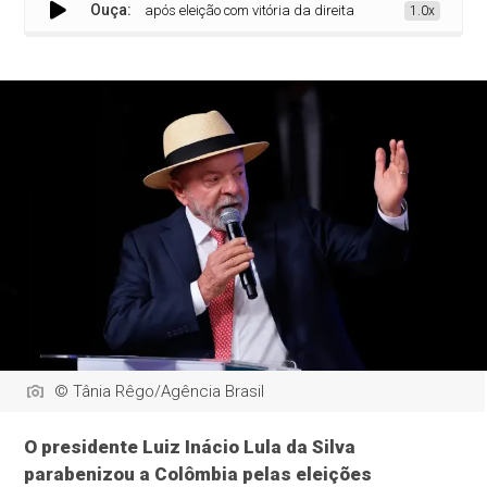
Ouça:
arabeniza Colômbia após eleição com vitória da direita
1.0x
© Tânia Rêgo/Agência Brasil
O presidente Luiz Inácio Lula da Silva
parabenizou a Colômbia pelas eleições