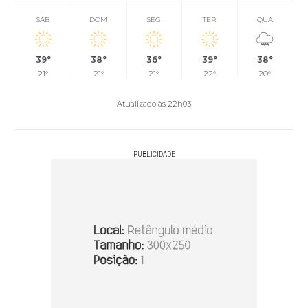
SÁB
DOM
SEG
TER
QUA
39°
38°
36°
39°
38°
21°
21°
21°
22°
20°
Atualizado às 22h03
PUBLICIDADE