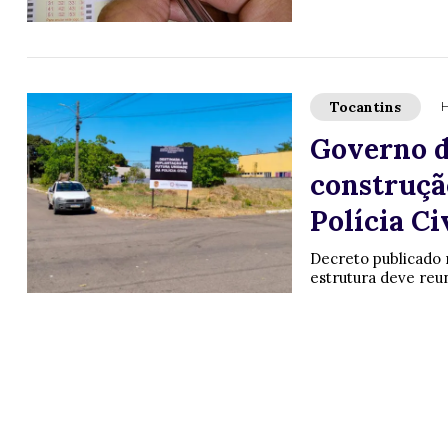
Tocantins
H
Governo do
construçã
Polícia C
Decreto publicado n
estrutura deve reun