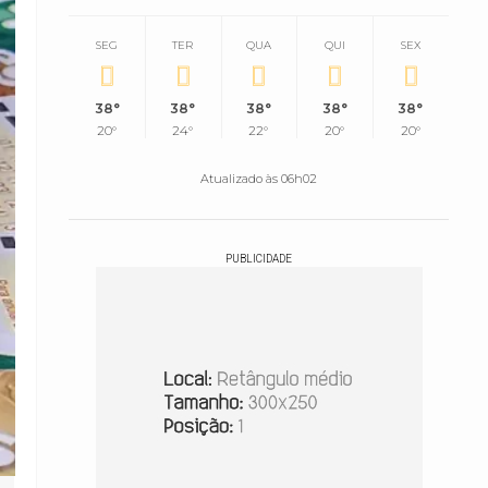
SEG
TER
QUA
QUI
SEX
38°
38°
38°
38°
38°
20°
24°
22°
20°
20°
Atualizado às 06h02
PUBLICIDADE