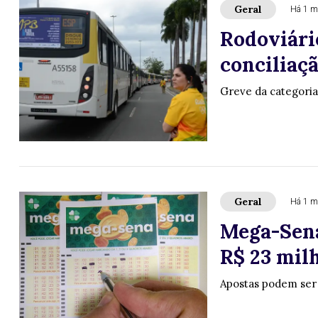
Geral
Há 1 m
Rodoviári
conciliaçã
Greve da categoria
Geral
Há 1 m
Mega-Sena
R$ 23 milh
Apostas podem ser f