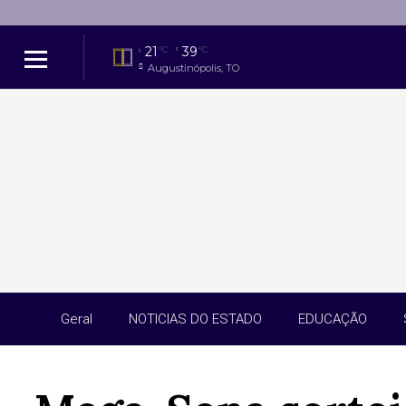
21
39
°C
°C
Augustinópolis, TO
Geral
NOTICIAS DO ESTADO
EDUCAÇÃO