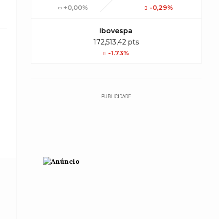
+0,00%
-0,29%
Ibovespa
172,513,42 pts
-1.73%
PUBLICIDADE