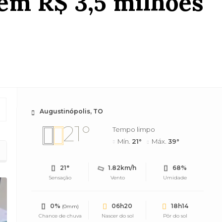
em R$ 3,5 milhões
Augustinópolis, TO
21°
Tempo limpo
Mín.
21°
Máx.
39°
21°
1.82km/h
68%
Sensação
Vento
Umidade
0%
06h20
18h14
(0mm)
Chance de chuva
Nascer do sol
Pôr do sol