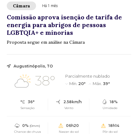
Câmara
Há 1 mês
Comissão aprova isenção de tarifa de
energia para abrigos de pessoas
LGBTQIA+ e minorias
Proposta segue em análise na Câmara
Augustinópolis, TO
38°
Parcialmente nublado
Mín.
20°
Máx.
39°
36°
2.58km/h
18%
Sensação
Vento
Umidade
0%
06h20
18h14
(0mm)
Chance de chuva
Nascer do sol
Pôr do sol