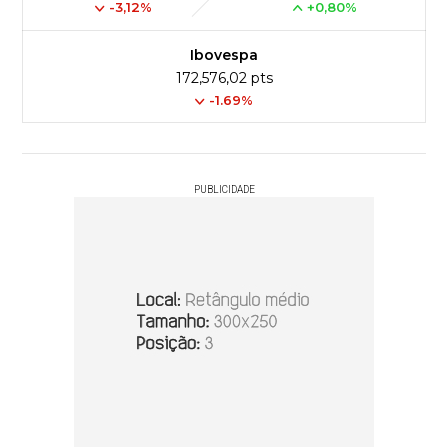
-3,12%
+0,80%
Ibovespa
172,576,02 pts
-1.69%
PUBLICIDADE