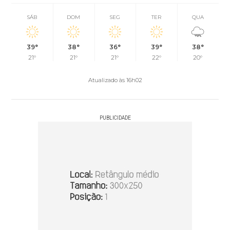
SÁB
DOM
SEG
TER
QUA
39°
38°
36°
39°
38°
21°
21°
21°
22°
20°
Atualizado às 16h02
PUBLICIDADE