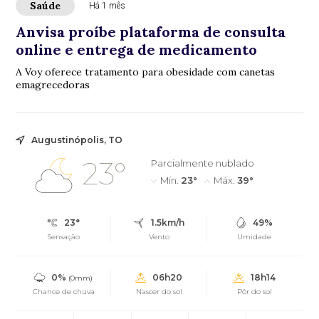
Saúde
Há 1 mês
Anvisa proíbe plataforma de consulta
online e entrega de medicamento
A Voy oferece tratamento para obesidade com canetas
emagrecedoras
Augustinópolis, TO
23°
Parcialmente nublado
Mín.
23°
Máx.
39°
23°
1.5km/h
49%
Sensação
Vento
Umidade
0%
06h20
18h14
(0mm)
Chance de chuva
Nascer do sol
Pôr do sol