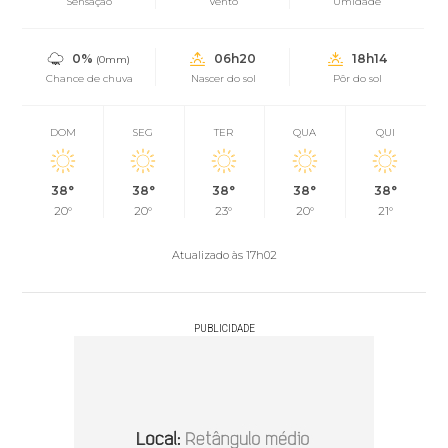
Sensação
Vento
Umidade
0%
06h20
18h14
(0mm)
Chance de chuva
Nascer do sol
Pôr do sol
DOM
SEG
TER
QUA
QUI
38°
38°
38°
38°
38°
20°
20°
23°
20°
21°
Atualizado às 17h02
PUBLICIDADE