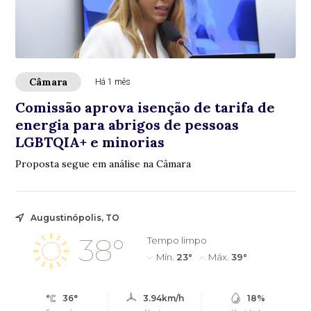
Câmara
Há 1 mês
Comissão aprova isenção de tarifa de
energia para abrigos de pessoas
LGBTQIA+ e minorias
Proposta segue em análise na Câmara
Augustinópolis, TO
38°
Tempo limpo
Mín.
23°
Máx.
39°
36°
3.94km/h
18%