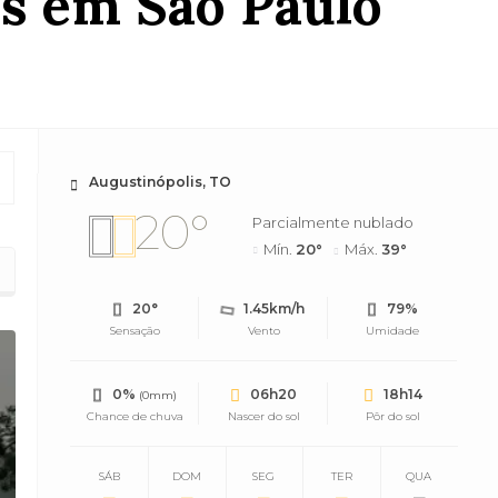
os em São Paulo
Augustinópolis, TO
20°
Parcialmente nublado
Mín.
20°
Máx.
39°
20°
1.45km/h
79%
Sensação
Vento
Umidade
0%
06h20
18h14
(0mm)
Chance de chuva
Nascer do sol
Pôr do sol
SÁB
DOM
SEG
TER
QUA