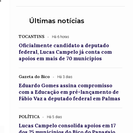
a
Últimas notícias
TOCANTINS
Há 6 horas
o
Oficialmente candidato a deputado
federal, Lucas Campelo já conta com
apoios em mais de 70 municípios
Gazeta do Bico
Há 3 dias
Eduardo Gomes assina compromisso
com a Educação em pré-lançamento de
Fábio Vaz a deputado federal em Palmas
POLÍTICA
Há 5 dias
Lucas Campelo consolida apoios em 17
dos 25 municípios do Bico do Papagaio