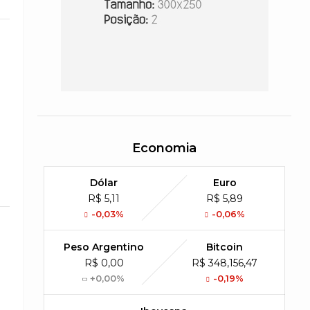
Economia
Dólar
Euro
R$ 5,11
R$ 5,89
-0,03%
-0,06%
Peso Argentino
Bitcoin
R$ 0,00
R$ 348,156,47
+0,00%
-0,19%