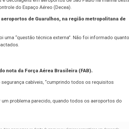
s e decolagens em aeroportos de São Paulo na manhã dest
ontrole do Espaço Aéreo (Decea).
aeroportos de Guarulhos, na região metropolitana de
i uma “questão técnica externa”. Não foi informado quant
pactados.
o nota da Força Aérea Brasileira (FAB).
egurança cabíveis, “cumprindo todos os requisitos
r um problema parecido, quando todos os aeroportos do