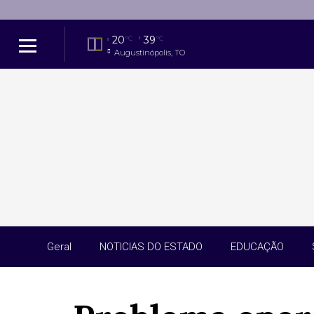
20
39
°C
°C
Augustinópolis, TO
Geral
NOTICIAS DO ESTADO
EDUCAÇÃO