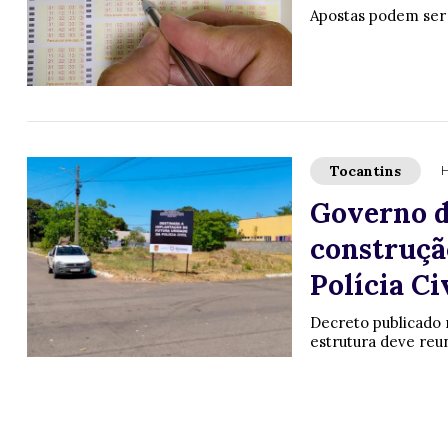
Apostas podem ser f
Tocantins
H
Governo do
construçã
Polícia C
Decreto publicado n
estrutura deve reun