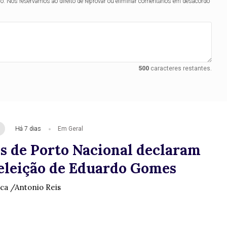
lo. Nos reservamos ao direito de reprovar ou eliminar comentários em desacordo
500
caracteres restantes.
Há 7 dias
Em Geral
s de Porto Nacional declaram
eeleição de Eduardo Gomes
ica /Antonio Reis