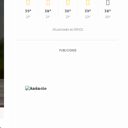
39°
38°
36°
39°
38°
21°
21°
21°
22°
20°
Atualizado às 05h02
PUBLICIDADE