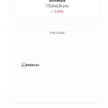
Ibovespa
175,546,36 pts
-1.23%
PUBLICIDADE