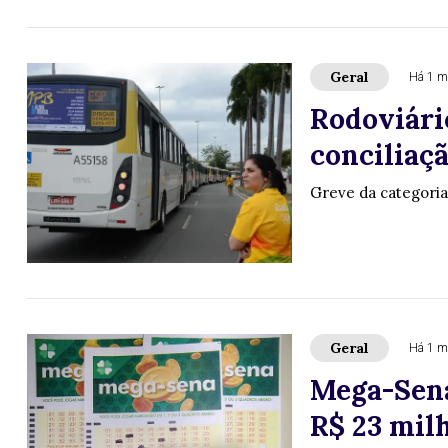
Geral
Há 1 m
Rodoviári
conciliaçã
Greve da categoria
Geral
Há 1 m
Mega-Sena
R$ 23 milh