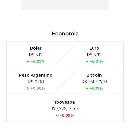
Economia
Dólar
Euro
R$ 5,12
R$ 5,92
+0,05%
+0,01%
Peso Argentino
Bitcoin
R$ 0,00
R$ 351,377,31
+0,00%
+0,17%
Ibovespa
177,726,17 pts
-0.09%