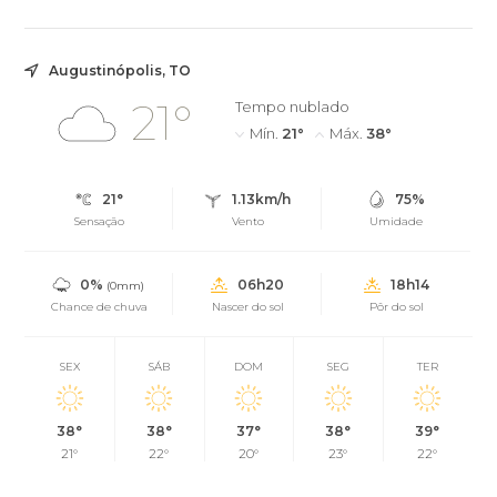
Civil que atendem 17 municí...
Augustinópolis, TO
21°
Tempo nublado
Mín.
21°
Máx.
38°
21°
1.13km/h
75%
Sensação
Vento
Umidade
0%
06h20
18h14
(0mm)
Chance de chuva
Nascer do sol
Pôr do sol
SEX
SÁB
DOM
SEG
TER
38°
38°
37°
38°
39°
21°
22°
20°
23°
22°