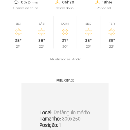
0%
06h20
18h14
(0mm)
Chance de chuva
Nascer do sol
Pôr do sol
SEX
SÁB
DOM
SEG
TER
38°
38°
37°
38°
39°
21°
22°
20°
23°
22°
Atualizado às 14h02
PUBLICIDADE