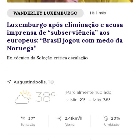
WANDERLEY LUXEMBURGO
Há 1 mês
Luxemburgo após eliminação e acusa
imprensa de “subserviência” aos
europeus: “Brasil jogou com medo da
Noruega”
Ex-técnico da Seleção critica escalação
Augustinópolis, TO
38°
Parcialmente nublado
Mín.
21°
Máx.
38°
37°
2.41km/h
20%
Sensação
Vento
Umidade