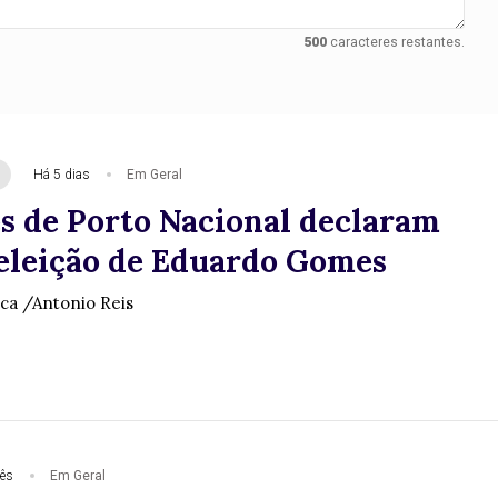
500
caracteres restantes.
Há 5 dias
Em Geral
s de Porto Nacional declaram
eeleição de Eduardo Gomes
ica /Antonio Reis
ês
Em Geral