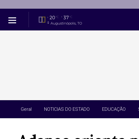
20
37
°C
°C
Augustinópolis, TO
Geral
NOTICIAS DO ESTADO
EDUCAÇÃO