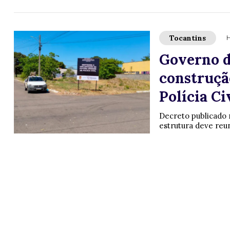
Tocantins
H
Governo do
construçã
Polícia C
Decreto publicado n
estrutura deve reun