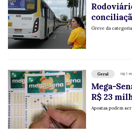
Rodoviári
conciliaçã
Greve da categoria
Geral
Há 1 m
Mega-Sena
R$ 23 milh
Apostas podem ser f