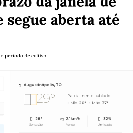
razo da janela de
e segue aberta até
o período de cultivo
Augustinópolis, TO
29°
Parcialmente nublado
Mín.
20°
Máx.
37°
28°
2.1km/h
32%
Sensação
Vento
Umidade