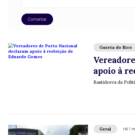
Comentar
Gazeta do Bico
Vereadore
apoio à r
Bastidores da Polit
Geral
Há 1 m