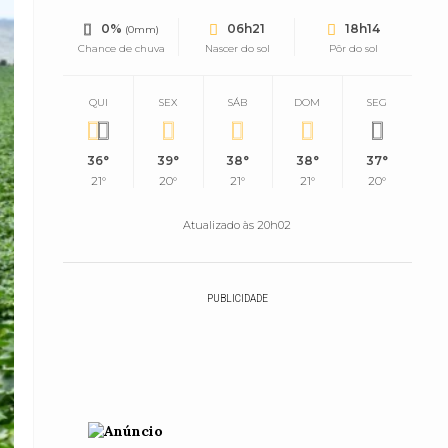
0%
06h21
18h14
(0mm)
Chance de chuva
Nascer do sol
Pôr do sol
QUI
SEX
SÁB
DOM
SEG
36°
39°
38°
38°
37°
21°
20°
21°
21°
20°
Atualizado às 20h02
PUBLICIDADE