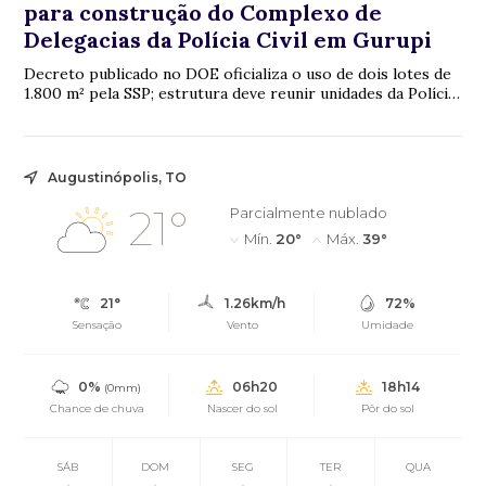
para construção do Complexo de
Delegacias da Polícia Civil em Gurupi
Decreto publicado no DOE oficializa o uso de dois lotes de
1.800 m² pela SSP; estrutura deve reunir unidades da Polícia
Civil que atendem 17 municí...
Augustinópolis, TO
21°
Parcialmente nublado
Mín.
20°
Máx.
39°
21°
1.26km/h
72%
Sensação
Vento
Umidade
0%
06h20
18h14
(0mm)
Chance de chuva
Nascer do sol
Pôr do sol
SÁB
DOM
SEG
TER
QUA