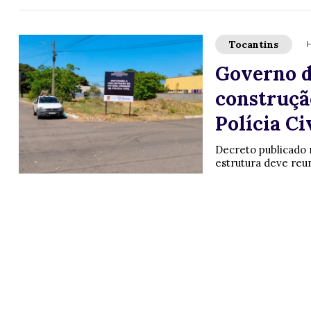
Tocantins
H
Governo do
construçã
Polícia C
Decreto publicado n
estrutura deve reun