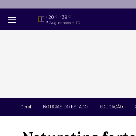
20
39
°C
°C
Augustinópolis, TO
Geral
NOTICIAS DO ESTADO
EDUCAÇÃO