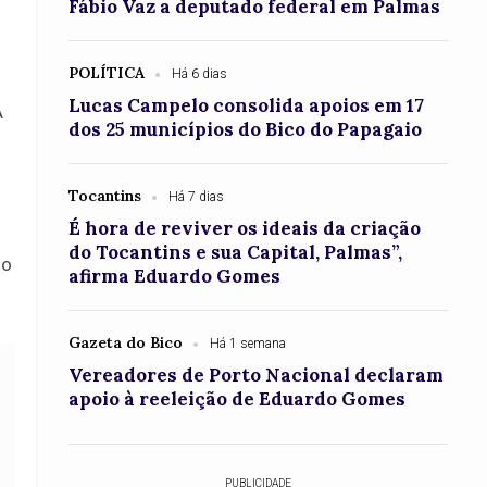
Fábio Vaz a deputado federal em Palmas
POLÍTICA
Há 6 dias
Lucas Campelo consolida apoios em 17
A
dos 25 municípios do Bico do Papagaio
Tocantins
Há 7 dias
É hora de reviver os ideais da criação
do Tocantins e sua Capital, Palmas”,
ho
afirma Eduardo Gomes
Gazeta do Bico
Há 1 semana
Vereadores de Porto Nacional declaram
apoio à reeleição de Eduardo Gomes
PUBLICIDADE