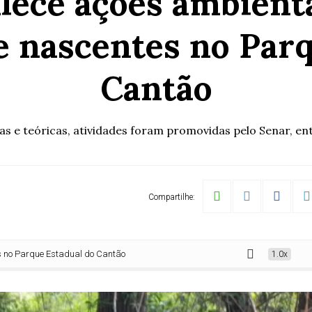
alece ações ambient
e nascentes no Parq
Cantão
s e teóricas, atividades foram promovidas pelo Senar, ent
Compartilhe:
ue Estadual do Cantão
1.0x