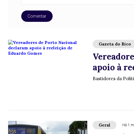
Comentar
Gazeta do Bico
Vereadore
apoio à r
Bastidores da Polit
Geral
Há 1 m