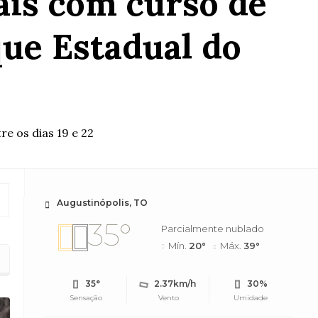
ais com curso de
ue Estadual do
re os dias 19 e 22
Augustinópolis, TO
35°
Parcialmente nublado
Mín.
20°
Máx.
39°
35°
2.37km/h
30%
Sensação
Vento
Umidade