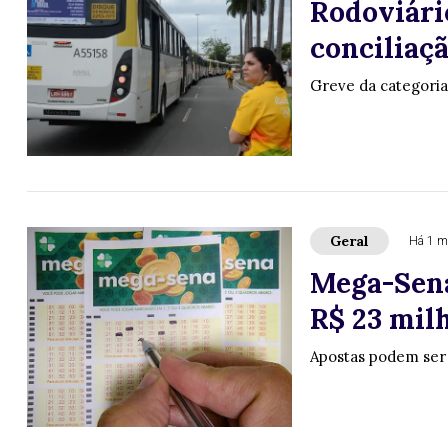
Rodoviári
conciliaçã
Greve da categoria
Geral
Há 1 m
Mega-Sena
R$ 23 milh
Apostas podem ser f