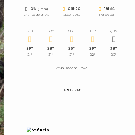
0%
06h20
18h14
(0mm)
Chance de chuva
Nascer do sol
Pôr do sol
SÁB
DOM
SEG
TER
QUA
39°
38°
36°
39°
38°
21°
21°
21°
22°
20°
Atualizado às 11h02
PUBLICIDADE