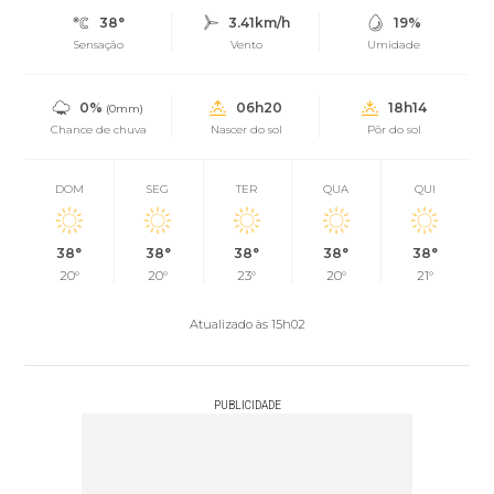
38°
3.41km/h
19%
Sensação
Vento
Umidade
0%
06h20
18h14
(0mm)
Chance de chuva
Nascer do sol
Pôr do sol
DOM
SEG
TER
QUA
QUI
38°
38°
38°
38°
38°
20°
20°
23°
20°
21°
Atualizado às 15h02
PUBLICIDADE