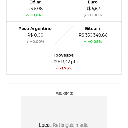
Dólar
Euro
R$ 5,08
R$ 5,87
+0,04%
+0,00%
Peso Argentino
Bitcoin
R$ 0,00
R$ 350,348,86
+0,00%
+0,08%
Ibovespa
172,513,42 pts
-1.73%
PUBLICIDADE