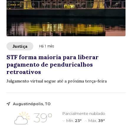
Justiça
Há 1 mês
STF forma maioria para liberar
pagamento de penduricalhos
retroativos
Julgamento virtual segue até a próxima terça-feira
Augustinópolis, TO
39°
Parcialmente nublado
Mín.
23°
Máx.
39°