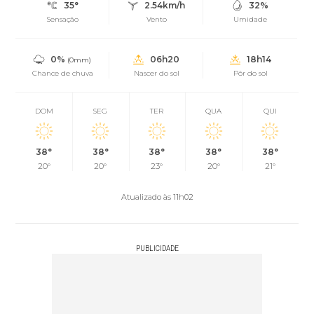
35°
2.54km/h
32%
Sensação
Vento
Umidade
0%
06h20
18h14
(0mm)
Chance de chuva
Nascer do sol
Pôr do sol
DOM
SEG
TER
QUA
QUI
38°
38°
38°
38°
38°
20°
20°
23°
20°
21°
Atualizado às 11h02
PUBLICIDADE