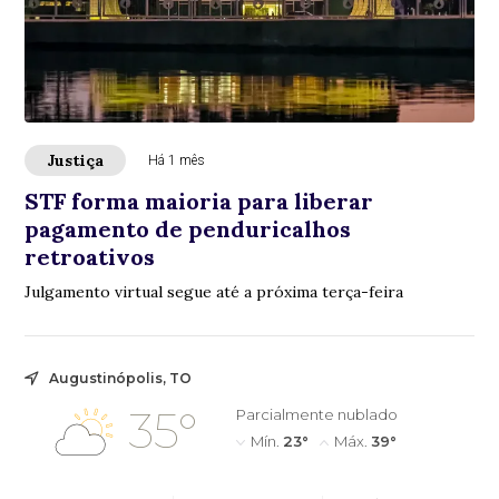
Justiça
Há 1 mês
STF forma maioria para liberar
pagamento de penduricalhos
retroativos
Julgamento virtual segue até a próxima terça-feira
Augustinópolis, TO
35°
Parcialmente nublado
Mín.
23°
Máx.
39°