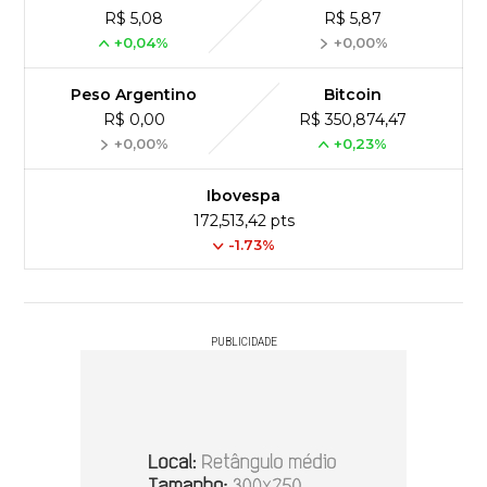
R$ 5,08
R$ 5,87
+0,04%
+0,00%
Peso Argentino
Bitcoin
R$ 0,00
R$ 350,874,47
+0,00%
+0,23%
Ibovespa
172,513,42 pts
-1.73%
PUBLICIDADE