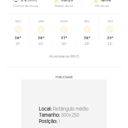
0%
06h20
18h14
(0mm)
Chance de chuva
Nascer do sol
Pôr do sol
SEX
SÁB
DOM
SEG
TER
38°
38°
37°
38°
39°
21°
22°
20°
23°
22°
Atualizado às 00h13
PUBLICIDADE