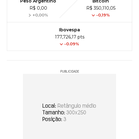
Peso Argentino
Bitcoin
R$ 0,00
R$ 350,110,05
+0,00%
-0,19%
Ibovespa
177,726,17 pts
-0.09%
PUBLICIDADE