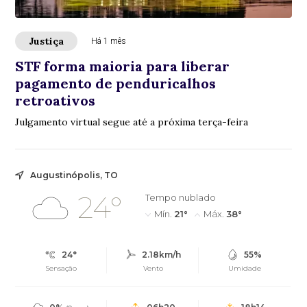
Justiça
Há 1 mês
STF forma maioria para liberar
pagamento de penduricalhos
retroativos
Julgamento virtual segue até a próxima terça-feira
Augustinópolis, TO
24°
Tempo nublado
Mín.
21°
Máx.
38°
24°
2.18km/h
55%
Sensação
Vento
Umidade