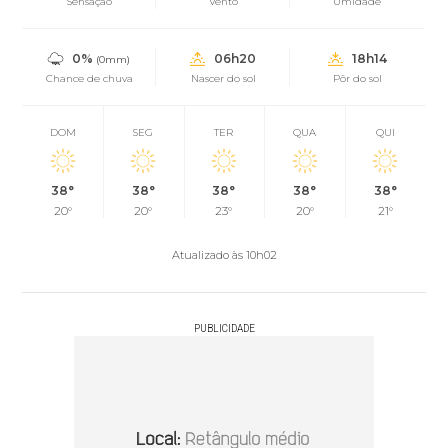
Sensação
Vento
Umidade
0%
06h20
18h14
(0mm)
Chance de chuva
Nascer do sol
Pôr do sol
DOM
SEG
TER
QUA
QUI
38°
38°
38°
38°
38°
20°
20°
23°
20°
21°
Atualizado às 10h02
PUBLICIDADE