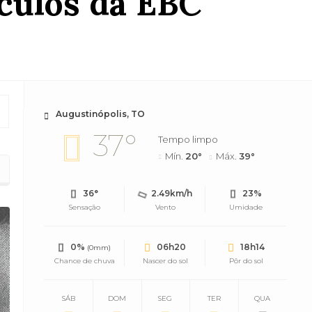
ículos da EBC
Augustinópolis, TO
37°
Tempo limpo
Mín.
20°
Máx.
39°
36°
2.49km/h
23%
Sensação
Vento
Umidade
0%
06h20
18h14
(0mm)
Chance de chuva
Nascer do sol
Pôr do sol
SÁB
DOM
SEG
TER
QUA