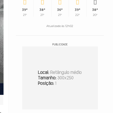
39°
38°
36°
39°
38°
21°
21°
21°
22°
20°
Atualizado às 12h02
PUBLICIDADE