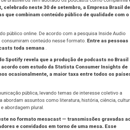
es de brasileiros têm adotado os podcasts como companhia 
t, celebrado neste 30 de setembro, a Empresa Brasil de
s que combinam conteúdo público de qualidade com o
o público online. De acordo com a pesquisa Inside Audio
dio consumiram conteúdo nesse formato.
Entre as pessoas
dcasts toda semana
.
o Spotify revela que a produção de podcasts no Brasil
e acordo com estudo da Statista Consumer Insights de
os ocasionalmente, a maior taxa entre todos os paíse
nicação pública, levando temas de interesse coletivo a
abordam assuntos como literatura, história, ciência, cultur
 e abordagem plural.
veste no formato mesacast — transmissões gravadas a
tadores e convidados em torno de uma mesa. Esse