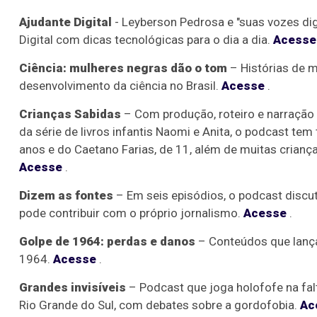
Ajudante Digital
- Leyberson Pedrosa e "suas vozes di
Digital com dicas tecnológicas para o dia a dia.
Acesse
Ciência: mulheres negras dão o tom
– Histórias de 
desenvolvimento da ciência no Brasil.
Acesse
.
Crianças Sabidas
– Com produção, roteiro e narração d
da série de livros infantis Naomi e Anita, o podcast te
anos e do Caetano Farias, de 11, além de muitas crian
Acesse
.
Dizem as fontes
– Em seis episódios, o podcast discut
pode contribuir com o próprio jornalismo.
Acesse
.
Golpe de 1964: perdas e danos
– Conteúdos que lança
1964.
Acesse
.
Grandes invisíveis
– Podcast que joga holofofe na fal
Rio Grande do Sul, com debates sobre a gordofobia.
Ac