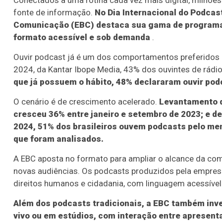
Conectados a uma rotina cada vez mais digital, milhõ
fonte de informação.
No Dia Internacional do Podcas
Comunicação (EBC) destaca sua gama de programa
formato acessível e sob demanda
.
Ouvir podcast já é um dos comportamentos preferidos d
2024, da Kantar Ibope Media, 43% dos ouvintes de rá
que já possuem o hábito, 48% declararam ouvir po
O cenário é de crescimento acelerado.
Levantamento d
cresceu 36% entre janeiro e setembro de 2023; e d
2024, 51% dos brasileiros ouvem podcasts pelo men
que foram analisados.
A EBC aposta no formato para ampliar o alcance da comu
novas audiências. Os podcasts produzidos pela empresa 
direitos humanos e cidadania, com linguagem acessível
Além dos podcasts tradicionais, a EBC também in
vivo ou em estúdios, com interação entre apresen