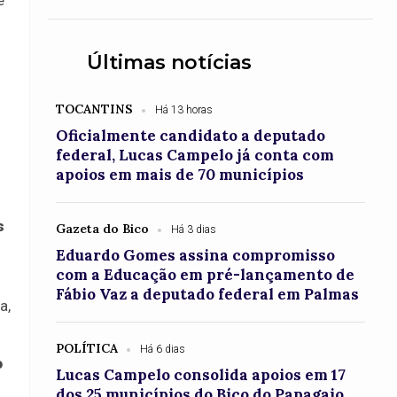
e
Últimas notícias
TOCANTINS
Há 13 horas
Oficialmente candidato a deputado
federal, Lucas Campelo já conta com
apoios em mais de 70 municípios
s
Gazeta do Bico
Há 3 dias
Eduardo Gomes assina compromisso
com a Educação em pré-lançamento de
Fábio Vaz a deputado federal em Palmas
a,
POLÍTICA
Há 6 dias
o
Lucas Campelo consolida apoios em 17
dos 25 municípios do Bico do Papagaio