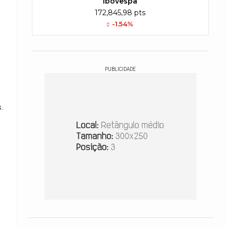
Ibovespa
172,845,98 pts
-1.54%
PUBLICIDADE
.