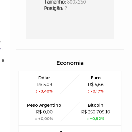
e
e
.
 e
Economia
Dólar
Euro
R$ 5,09
R$ 5,88
-0,40%
-0,17%
Peso Argentino
Bitcoin
R$ 0,00
R$ 350,709,10
+0,00%
+0,92%