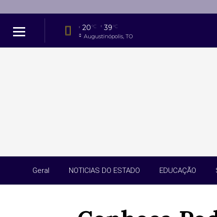
20
39
°C
°C
Augustinópolis, TO
Geral
NOTICIAS DO ESTADO
EDUCAÇÃO