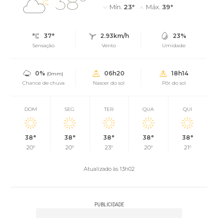
38°
Mín.
23°
Máx.
39°
37°
2.93km/h
23%
Sensação
Vento
Umidade
0%
06h20
18h14
(0mm)
Chance de chuva
Nascer do sol
Pôr do sol
DOM
SEG
TER
QUA
QUI
38°
38°
38°
38°
38°
20°
20°
23°
20°
21°
Atualizado às 13h02
PUBLICIDADE