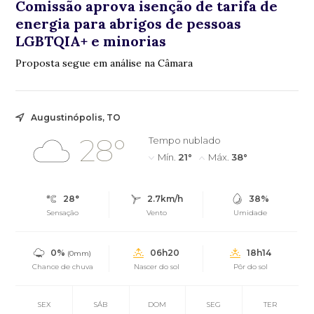
Comissão aprova isenção de tarifa de
energia para abrigos de pessoas
LGBTQIA+ e minorias
Proposta segue em análise na Câmara
Augustinópolis, TO
28°
Tempo nublado
Mín.
21°
Máx.
38°
28°
2.7km/h
38%
Sensação
Vento
Umidade
0%
06h20
18h14
(0mm)
Chance de chuva
Nascer do sol
Pôr do sol
SEX
SÁB
DOM
SEG
TER