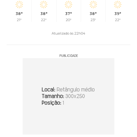
38°
38°
37°
38°
39°
21°
22°
20°
23°
22°
Atualizado às 22h04
PUBLICIDADE