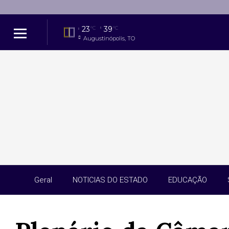
23
39
°C
°C
Augustinópolis, TO
Geral
NOTICIAS DO ESTADO
EDUCAÇÃO