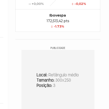
+0,00%
-0,02%
Ibovespa
172,513,42 pts
-1.73%
PUBLICIDADE