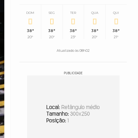
DOM
SEG
TER
QUA
QUI
38°
38°
38°
38°
38°
20°
20°
23°
20°
21°
Atualizado às 08h02
PUBLICIDADE