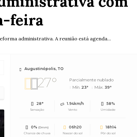
dministrativa com
a-feira
eforma administrativa. A reunião está agenda...
Augustinópolis, TO
27°
Parcialmente nublado
Mín.
23°
Máx.
39°
28°
1.94km/h
58%
Sensação
Vento
Umidade
0%
06h20
18h14
(0mm)
Chance de chuva
Nascer do sol
Pôr do sol