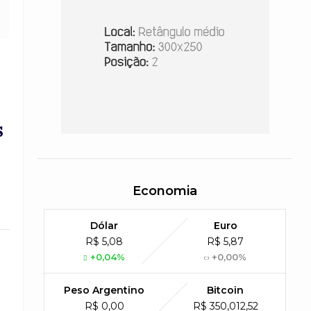
s
Economia
Dólar
Euro
R$ 5,08
R$ 5,87
+0,04%
+0,00%
Peso Argentino
Bitcoin
R$ 0,00
R$ 350,012,52