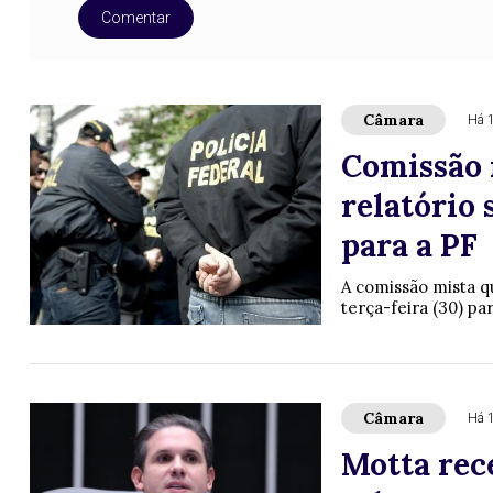
Comentar
Câmara
Há 
Comissão 
relatório 
para a PF
A comissão mista q
terça-feira (30) pa
Câmara
Há 
Motta rec