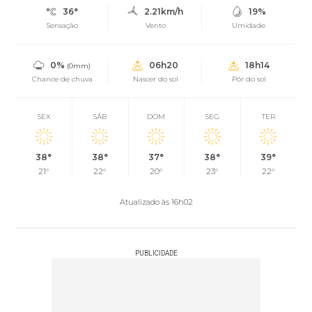
36°
2.21km/h
19%
Sensação
Vento
Umidade
0%
06h20
18h14
(0mm)
Chance de chuva
Nascer do sol
Pôr do sol
SEX
SÁB
DOM
SEG
TER
38°
38°
37°
38°
39°
21°
22°
20°
23°
22°
Atualizado às 16h02
PUBLICIDADE