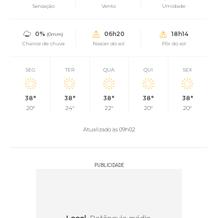
Sensação
Vento
Umidade
0%
06h20
18h14
(0mm)
Chance de chuva
Nascer do sol
Pôr do sol
SEG
TER
QUA
QUI
SEX
38°
38°
38°
38°
38°
20°
24°
22°
20°
20°
Atualizado às 09h02
PUBLICIDADE