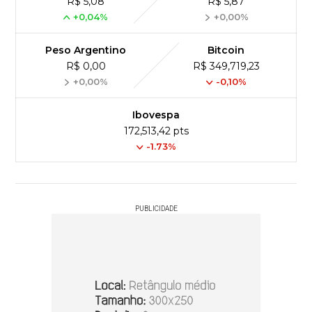
R$ 5,08
R$ 5,87
+0,04%
+0,00%
Peso Argentino
Bitcoin
R$ 0,00
R$ 349,719,23
+0,00%
-0,10%
Ibovespa
172,513,42 pts
-1.73%
PUBLICIDADE