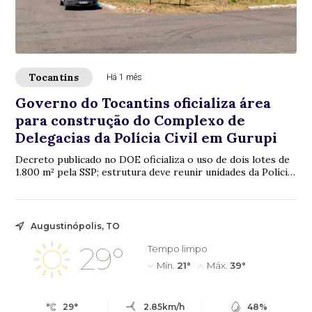
Tocantins
Há 1 mês
Governo do Tocantins oficializa área
para construção do Complexo de
Delegacias da Polícia Civil em Gurupi
Decreto publicado no DOE oficializa o uso de dois lotes de
1.800 m² pela SSP; estrutura deve reunir unidades da Polícia
Civil que atendem 17 municí...
Augustinópolis, TO
29°
Tempo limpo
Mín.
21°
Máx.
39°
29°
2.85km/h
48%