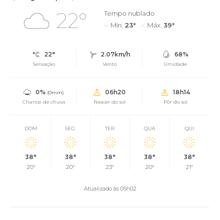
22°
Tempo nublado
Mín.
23°
Máx.
39°
22°
2.07km/h
68%
Sensação
Vento
Umidade
0%
06h20
18h14
(0mm)
Chance de chuva
Nascer do sol
Pôr do sol
DOM
SEG
TER
QUA
QUI
38°
38°
38°
38°
38°
20°
20°
23°
20°
21°
Atualizado às 05h02